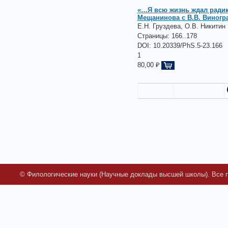
«…Я всю жизнь ждал радик
Мещанинова с В.В. Виногра
Е.Н. Груздева, О.В. Никитин
Страницы:
166..178
DOI: 10.20339/PhS.5-23.166
1
80,00 ₽
© Филологические науки (Научные доклады высшей школы). Все