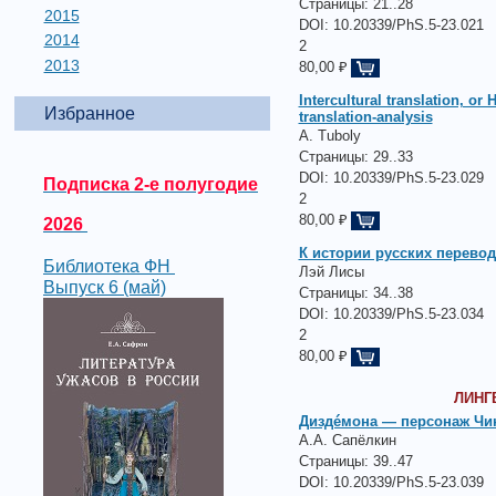
Страницы:
21..28
2015
DOI: 10.20339/PhS.5-23.021
2014
2
2013
80,00 ₽
Intercultural translation, o
Избранное
translation-analysis
A. Tuboly
Страницы:
29..33
DOI: 10.20339/PhS.5-23.029
Подписка 2-е полугодие
2
80,00 ₽
2026
К истории русских перево
Библиотека ФН
Лэй Лисы
Выпуск 6 (май)
Страницы:
34..38
DOI: 10.20339/PhS.5-23.034
2
80,00 ₽
ЛИНГ
Диздéмона — персонаж Чин
А.А. Сапёлкин
Страницы:
39..47
DOI: 10.20339/PhS.5-23.039