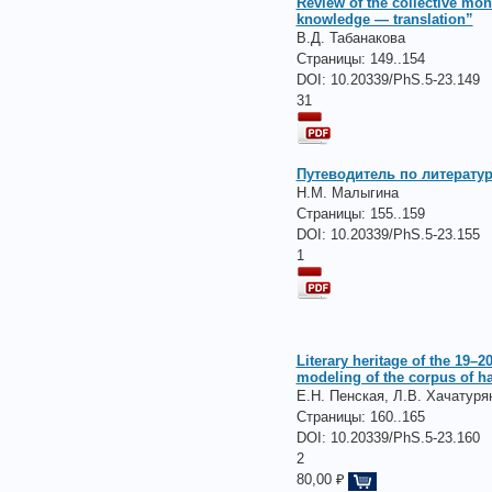
Review of the collective mon
knowledge — translation”
В.Д. Табанакова
Страницы:
149..154
DOI: 10.20339/PhS.5-23.149
31
Путеводитель по литерату
Н.М. Малыгина
Страницы:
155..159
DOI: 10.20339/PhS.5-23.155
1
Literary heritage of the 19–20
modeling of the corpus of ha
Е.Н. Пенская, Л.В. Хачатуря
Страницы:
160..165
DOI: 10.20339/PhS.5-23.160
2
80,00 ₽