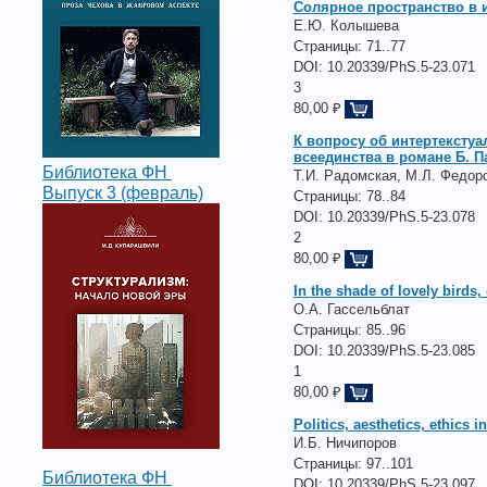
Солярное пространство в и
Е.Ю. Колышева
Страницы:
71..77
DOI: 10.20339/PhS.5-23.071
3
80,00 ₽
К вопросу об интертексту
всеединства в романе Б. П
Библиотека ФН
Т.И. Радомская, М.Л. Федор
Выпуск 3 (февраль)
Страницы:
78..84
DOI: 10.20339/PhS.5-23.078
2
80,00 ₽
In the shade of lovely birds
О.А. Гассельблат
Страницы:
85..96
DOI: 10.20339/PhS.5-23.085
1
80,00 ₽
Politics, aesthetics, ethics
И.Б. Ничипоров
Страницы:
97..101
Библиотека ФН
DOI: 10.20339/PhS.5-23.097