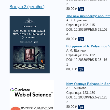
2
Выпуск 2 (декабрь)
80,00 ₽
The new insincerity: about t
А.В. Жучкова
Страницы:
102..115
DOI: 10.20339/PhS.5-23.102
4
80,00 ₽
Polygenre of A. Polyarinov ‘
А.М. Шапиро
Страницы:
116..122
DOI: 10.20339/PhS.5-23.116
1
80,00 ₽
New Yasnaya Polyana in Sorren
А.С. Акимова
Страницы:
123..130
DOI: 10.20339/PhS.5-23.123
2
80,00 ₽