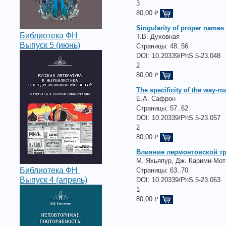
3
80,00 ₽
Singularity of proper names
Библиотека ФН
Т.В. Духовная
Выпуск 5 (июнь)
Страницы:
48..56
DOI: 10.20339/PhS.5-23.048
2
80,00 ₽
The specificity of the way-r
Е.А. Сафрон
Страницы:
57..62
DOI: 10.20339/PhS.5-23.057
2
80,00 ₽
Влияние лермонтовской тр
М. Яхьяпур, Дж. Карими-Мот
Библиотека ФН
Страницы:
63..70
Выпуск 4 (апрель)
DOI: 10.20339/PhS.5-23.063
1
80,00 ₽