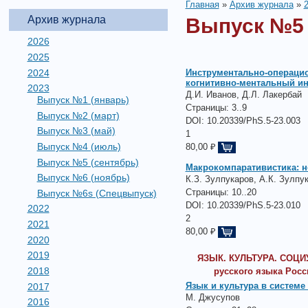
Главная
»
Архив журнала
»
Архив журнала
Выпуск №5 
2026
2025
2024
Инструментально-операцио
когнитивно-ментальный инс
2023
Д.И. Иванов, Д.Л. Лакербай
Выпуск №1 (январь)
Страницы:
3..9
Выпуск №2 (март)
DOI: 10.20339/PhS.5-23.003
Выпуск №3 (май)
1
Выпуск №4 (июль)
80,00 ₽
Выпуск №5 (сентябрь)
Макрокомпаративистика: н
Выпуск №6 (ноябрь)
К.З. Зулпукаров, А.К. Зулпу
Страницы:
10..20
Выпуск №6s (Спецвыпуск)
DOI: 10.20339/PhS.5-23.010
2022
2
2021
80,00 ₽
2020
2019
ЯЗЫК. КУЛЬТУРА. СОЦИУ
2018
русского языка Рос
Язык и культура в систем
2017
М. Джусупов
2016