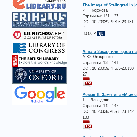
The image of Stalingrad in 
И.Н. Коржова
Страницы:
131..137
DOI: 10.20339/PhS.5-23.131
2
80,00 ₽
Анна и Захар, или Герой н
А.Ю. Овчаренко
Страницы:
138..141
DOI: 10.20339/PhS.5-23.138
27
Роман Е. Замятина «Мы» с
Т.Т. Давыдова
Страницы:
142..147
DOI: 10.20339/PhS.5-23.142
138