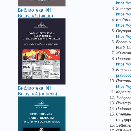
https://c
Золоту
Библиотека ФН
https://
Выпуск 5 (июнь)
Клеймен
https://c
Огурцов
https://c
Богатик
ИвГУ. Се
Женетт
Панченк
https://
Балаков
pravdopo
Пахсарь
https://c
Библиотека ФН
Карасик
Выпуск 4 (апрель)
Тодоров
Почепцов
Подорог
Степане
государ
Setterfie
O’Brian F