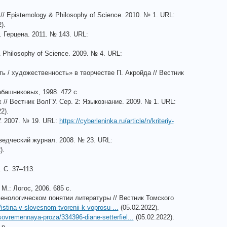
Epistemology & Philosophy of Science. 2010. № 1. URL:
).
 Герцена. 2011. № 143. URL:
Philosophy of Science. 2009. № 4. URL:
 / художественность» в творчестве П. Акройда // Вестник
абашниковых, 1998. 472 с.
/ Вестник ВолГУ. Сер. 2: Языкознание. 2009. № 1. URL:
2).
. 2007. № 19. URL:
https://cyberleninka.ru/article/n/kriteriy-
ведческий журнал. 2008. № 23. URL:
).
. С. 37–113.
.: Логос, 2006. 685 с.
енологическом понятии литературы // Вестник Томского
n/istina-v-slovesnom-tvorenii-k-voprosu-...
(05.02.2022).
a/sovremennaya-proza/334396-diane-setterfiel...
(05.02.2022).
 p.