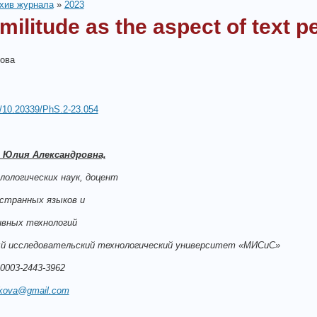
хив журнала
»
2023
imilitude as the aspect of text p
кова
rg/10.20339/PhS.2-23.054
 Юлия Александровна,
лологических наук, доцент
странных языков и
вных технологий
й исследовательский технологический университет «МИСиС»
0003-2443-3962
ikova@gmail.com