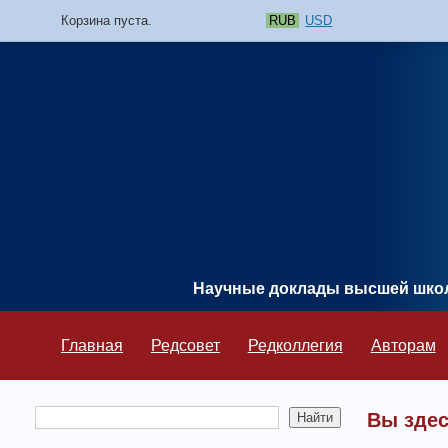
Корзина пуста.
RUB
USD
Научные доклады высшей шк
Главная
Редсовет
Редколлегия
Авторам
Вы зде