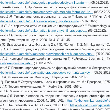
yberleninka.ru/article/n/kategoriya-pravdopodobiya-v-literaturn...
(05.02.2022).
хина
-
Аболина
Е
.
В
.
Проблема вымысла: между фантазией и реальностью // 
cyberleninka.ru/article/n/problema-vymysla-mezhdu-fantaziey-i-re...
(05.02.2022
ова В.Я.
Фикциональность и вымысел в тексте // Известия РГПУ им. А.И.
yberleninka.ru/article/n/fiktsionalnost-i-vymysel-v-tekste
(05.02.2022).
А
.
П
.
Альтернатива истине: смысл или правдоподобие? // Epistemology & 
yberleninka.ru/article/n/alternativa-istine-smysl-ili-pravdopod...
(05.02.2022).
ова Ю.А.
Гипертекст как параметр градуальной шкалы «документальность
рия: Гуманитарные науки. 2020. № 4. С. 41–45.
 Ж.
Вымысел и слог // Фигуры: в 2 т. / Ж. Женетт. Т. 2. М.: Изд-во им. С
о Н.Н.
Концепт «правдоподобие» в художественном и бытовом дискурсах /
cyberleninka.ru/article/n/kontsept-pravdopodobie-v-hudozhestvenn...
(05.02.202
а А.В.
Критерий правдоподобия в понимании Т. Раймера // Вестник ВятГУ
dobiya-v-ponimanii-t-...
(05.02.2022).
ян Н.Т.
Понятие «правдоподобие» во французской поэтике // Литературо
yberleninka.ru/article/n/ponyatie-pravdopodobie-vo-frantsuzskoy...
(05.02.2022
 В.И.
Языковые ключи. Волгоград: Парадигма, 2007. 520 с.
 Ц.
Поэтика // Структурализм: «за» и «против»: сб. ст. М.: Прогресс, 1975
 Г.Г.
Теория коммуникации. М.: Рефл-бук, 2001. 656 с.
а В.А.
Мимесис: материалы по аналитической антропологии литературы. М
нко С.Б.
Истина в словесном творении: к вопросу о герменевтико-феном
ственного университета. 2006. № 291. URL:
https://cyberleninka.ru/article/
ld D.
The thirteenth tale. Atria Books, 2006. URL:
https://libcat.ru/knigi/proz
.
The third policeman. L.; N.Y.; Toronto; Sydney: Harper Perennial, 2007. 207