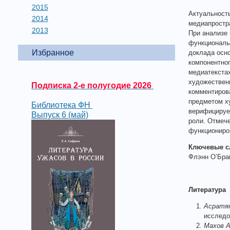
2015
Актуальност
2014
медиапростр
2013
При анализе 
функциональн
Избранное
доклада осно
компонентног
медиатекста
художественн
Подписка 2-е полугодие 2026
комментиров
предметом ху
Библиотека ФН
верифицируе
Выпуск 6 (май)
роли. Отмече
функциониров
Ключевые с
Флэнн О’Брай
Литература
Асратян
исследо
Махов А