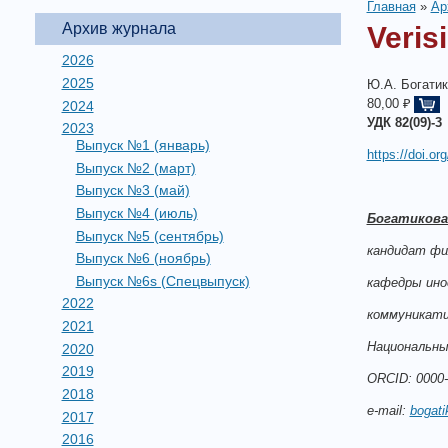
Главная
»
Ар
Архив журнала
Veris
2026
2025
Ю.А. Богати
80,00 ₽
2024
УДК 82(09)-3
2023
Выпуск №1 (январь)
https://doi.o
Выпуск №2 (март)
Выпуск №3 (май)
Выпуск №4 (июль)
Богатикова
Выпуск №5 (сентябрь)
кандидат фи
Выпуск №6 (ноябрь)
Выпуск №6s (Спецвыпуск)
кафедры ино
2022
коммуникати
2021
Национальны
2020
2019
ORCID: 0000-
2018
e-mail:
bogat
2017
2016