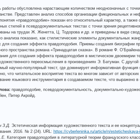
ь работы обусловлена нарастающим количеством неоднозначных с точки
анстве. Представлен анализ способов организации фикциональных и не
понятия «правдоподобие» показан его относительный характер, а такж
ых стилей в псевдодокументальных текстах с точки зрения рецептивно
ваны на трудах Ж. Женетта, Ц. Тодорова и др. и приведены в виде сво
о анализа показано, как стилистические элементы документальных жан
х для создания эффекта правдоподобия. Приемы создания биографии п
ого пространства романа «Тринадцатая сказка». В романе Ф. О’Брайена
ания для создания эффекта правдоподобия в мистическом двоемирии те
дожественного переосмысления в произведениях Э. Батуман. С другой 
мый научно-популярный текст, где доминирует информативная функция 
но, что читательское восприятие текста во многом зависит от авторски
ание языкового инструментария в создаваемом тексте, что выражено в е
лова:
правдоподобие, псевдодокументальность, документально-художес
ен, Питер Акройд.
 З.Д.
Эстетическая информация художественного текста и ее концептуа
вания. 2016. № 2 (24). URL:
https://cyberleninka.ru/article/n/esteticheskaya
.Е.
Категория правдоподобия в литературной теории французского классиц