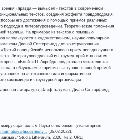
 зрения «правда — вымысел» текстов в современном
фикциональных текстов, создания эффекта правдоподобия.
е способы его достижения с помощью приемов различных
го подхода в литературоведении. Теоретические положения
дной таблицы. На примерах из текстов с помощью
ров используются в художественном, научно-популярном,
рименены Дианой Сеттерфилд для конструирования
 «Третий полицейский» использован прием псевдонаучного
кста. Литературоведческий инструментарий становится
стороны, «Блейк» П. Акройда представлен читателю как
языка, а обсуждаемые приемы выступают в своей прямой
х установок на эстетическое или информативное
го композиции и структурной организации.
твенная литература, Элиф Батуман, Диана Сеттерфилд,
лизирующая роль // Наука о человеке: гуманитарные
-informatsiya-hudozhestv...
(05.02.2022).
изма // Studia Litterarum. 2020. № 2. URL: