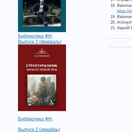
Batuman
https://
Batuman
Ackroyd 
Акройд 
Библиотека ФН
Выпуск 3 (февраль)
Библиотека ФН
Выпуск 2 (декабрь)