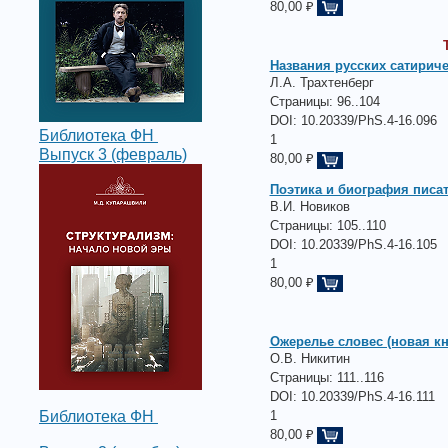
80,00 ₽
Названия русских сатириче
Л.А. Трахтенберг
Страницы:
96..104
DOI: 10.20339/PhS.4-16.096
Библиотека ФН
1
Выпуск 3 (февраль)
80,00 ₽
Поэтика и биография писа
В.И. Новиков
Страницы:
105..110
DOI: 10.20339/PhS.4-16.105
1
80,00 ₽
Ожерелье словес (новая кн
О.В. Никитин
Страницы:
111..116
DOI: 10.20339/PhS.4-16.111
1
Библиотека ФН
80,00 ₽