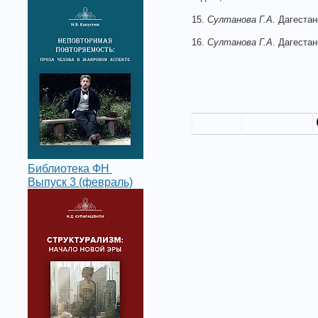
15.
Султанова Г.А.
Дагестанс
16.
Султанова Г.А
. Дагеста
Библиотека ФН
Выпуск 3 (февраль)