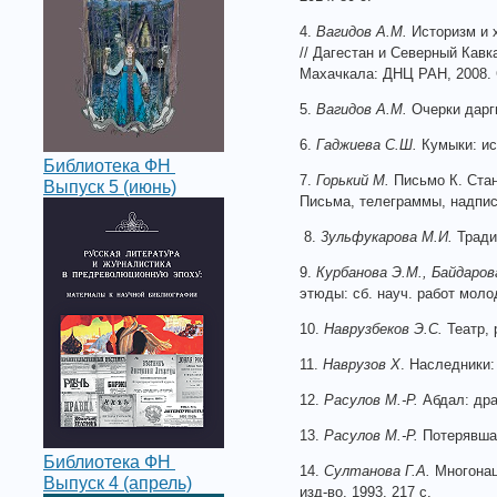
4.
Вагидов A.M.
Историзм и х
// Дагестан и Северный Кавка
Махачкала: ДНЦ РАН, 2008. 
5.
Вагидов А.М.
Очерки дарг
6.
Гаджиева С.Ш.
Кумыки: ист
Библиотека ФН
7.
Горький М.
Письмо К. Стани
Выпуск 5 (июнь)
Письма, телеграммы, надписи
8.
3ульфукарова М.И.
Традиц
9.
Курбанова Э.М., Байдаров
этюды: сб. науч. работ моло
10.
Наврузбеков Э.С.
Театр, 
11.
Наврузов Х
. Наследники:
12.
Расулов М.-Р.
Абдал: драм
13.
Расулов М.-Р.
Потерявшая
Библиотека ФН
14.
Султанова Г.А.
Многонаци
Выпуск 4 (апрель)
изд-во, 1993. 217 с.