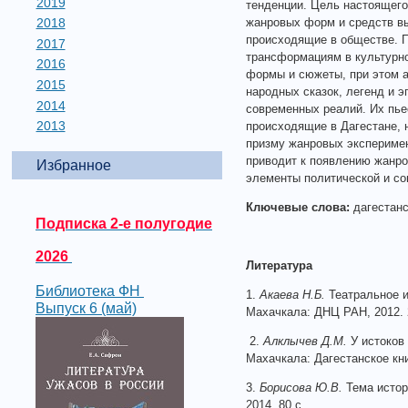
2019
тенденции. Цель настоящего
2018
жанровых форм и средств вы
происходящие в обществе. П
2017
трансформациям в культурно
2016
формы и сюжеты, при этом а
2015
народных сказок, легенд и 
2014
современных реалий. Их пье
2013
происходящие в Дагестане, 
призму жанровых эксперимен
приводит к появлению жанро
Избранное
элементы политической и со
Ключевые слова:
дагестанс
Подписка 2-е полугодие
2026
Литература
Библиотека ФН
1.
Акаева Н.Б.
Театральное и
Выпуск 6 (май)
Махачкала: ДНЦ РАН, 2012. 
2.
Алклычев Д.М.
У истоков 
Махачкала: Дагестанское кни
3.
Борисова Ю.В.
Тема истор
2014. 80 с.