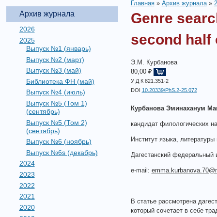
Главная
»
Архив журнала
»
Архив журнала
Genre searc
2026
second half 
2025
Выпуск №1 (январь)
Выпуск №2 (март)
Э.М. Курбанова
Выпуск №3 (май)
80,00 ₽
Библиотека ФН (май)
У Д К 821.351-2
DOI
10.20339/PhS.2-25.072
Выпуск №4 (июль)
Выпуск №5 (Том 1)
Курбанова
Эминаханум
Ма
(сентябрь)
Выпуск №5 (Том 2)
кандидат филологических на
(сентябрь)
Институт языка, литературы 
Выпуск №6 (ноябрь)
Выпуск №6s (декабрь)
Дагестанский федеральный 
2024
e-mail:
emma.kurbanova.70@m
2023
2022
2021
В статье рассмотрена дагес
2020
который сочетает в себе тр