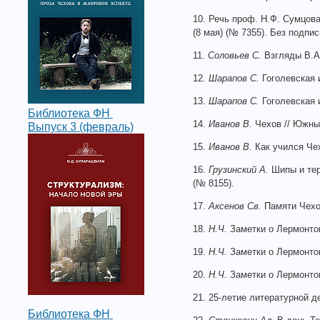
10. Речь проф. Н.Ф. Сумцова
(8 мая) (№ 7355). Без подпис
11.
Соловьев С.
Взгляды В.А.
12.
Шарапов С.
Гоголевская и
13.
Шарапов С.
Гоголевская и
Библиотека ФН
14.
Иванов В.
Чехов // Южный
Выпуск 3 (февраль)
15.
Иванов В.
Как учился Чехо
16.
Грузинский А.
Шипы и терн
(№ 8155).
17.
Аксенов Св.
Памяти Чехов
18.
Н.Ч.
Заметки о Лермонтов
19.
Н.Ч.
Заметки о Лермонтов
20.
Н.Ч.
Заметки о Лермонтов
21. 25-летие литературной де
Библиотека ФН