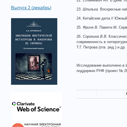
22.
Станкевич Ал.
В день Тол
Выпуск 2 (декабрь)
23.
Шпилька.
Воскресные наб
24. Китайские дела // Южный 
25.
Фриче В.
Памяти М. Серва
26.
Сорокина В.В.
Классическ
современность в литературной
Т.Г. Петрова (отв. ред.) и д
Исследование выполнено в И
поддержке РНФ (проект № 20