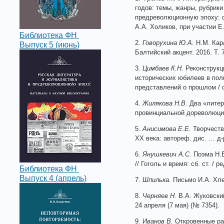
годов: темы, жанры, рубрики
предреволюционную эпоху: фо
А.А. Холиков, при участии Е
Библиотека ФН
2.
Говорухина Ю.А.
Н.М. Кара
Выпуск 5 (июнь)
Балтийский акцент. 2016. Т. 
3.
Цимбаев К.Н.
Реконструкци
исторических юбилеев в пол
представлений о прошлом / о
4.
Жилякова Н.В.
Два «литер
провинциальной дореволюцио
5.
Анисимова Е.Е.
Творчеств
XX века: автореф. дис. … д-
6.
Янушкевич А.С.
Поэма Н.В
// Гоголь и время: сб. ст. / 
Библиотека ФН
Выпуск 4 (апрель)
7.
Шпилька.
Письмо И.А. Хлес
8.
Черняев Н.
В.А. Жуковский
24 апреля (7 мая) (№ 7354).
9.
Иванов В.
Откровенные раз