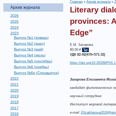
Главная
»
Архив журнала
»
Архив журнала
Literary dia
2026
provinces: A
2025
2024
Edge”
2023
Выпуск №1 (январь)
Выпуск №2 (март)
Е.М. Захарова
Выпуск №3 (май)
80,00 ₽
УДК 82-92(470+571-32)
Выпуск №4 (июль)
Выпуск №5 (сентябрь)
https://doi.org/10.20339/PhS.1
Выпуск №6 (ноябрь)
Выпуск №6s (Спецвыпуск)
2022
Захарова Елизавета Миха
2021
кандидат филологических на
2020
научный сотрудник
2019
2018
Институт мировой литерат
2017
e-mail:
Elizakharova2019@gma
2016