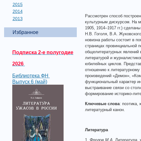
2015
2014
Рассмотрен способ построе
2013
культурным дискурсом. На м
1905, 1914–1917 гг.) сдела
Избранное
Н.В. Гоголя, В.А. Жуковског
новизна работы состоит в п
страницах провинциальной п
общелитературных явлений 
Подписка 2-е полугодие
литературой и журналистик
2026
юбилейных циклов. Предста
отношению к литературному 
Библиотека ФН
произведений «Демон», «Ком
Выпуск 6 (май)
функциональный характер ин
выстраивание связи со стол
формирование историко-лите
Ключевые слова
: поэтика,
литературный канон.
Литература
1.
Фролов М.А.
Литература, ж