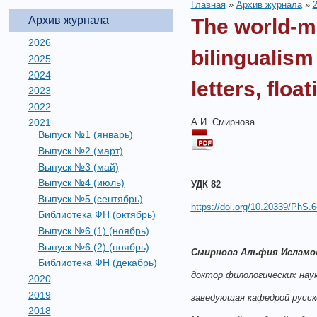
Главная
»
Архив журнала
»
Архив журнала
The world-mo
2026
bilingualism 
2025
2024
letters, floa
2023
2022
А.И. Смирнова
2021
Выпуск №1 (январь)
Выпуск №2 (март)
Выпуск №3 (май)
Выпуск №4 (июль)
УДК 82
Выпуск №5 (сентябрь)
https://doi.org/10.20339/PhS.6
Библиотека ФН (октябрь)
Выпуск №6 (1) (ноябрь)
Выпуск №6 (2) (ноябрь)
Смирнова Альфия Исламо
Библиотека ФН (декабрь)
доктор филологических наук
2020
2019
заведующая кафедрой русс
2018