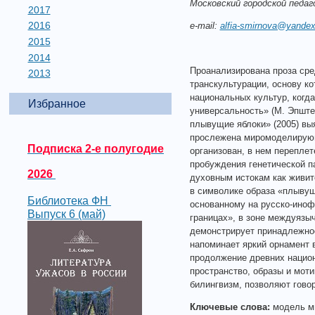
Московский городской педа
2017
2016
e-mail:
alfia-smirnova@yandex
2015
2014
Проанализирована проза сре
2013
транскультурации, основу к
национальных культур, когд
Избранное
универсальность» (М. Эпште
плывущие яблоки» (2005) вы
прослежена миромоделирующ
Подписка 2-е полугодие
организован, в нем перепле
пробуждения генетической п
2026
духовным истокам как живите
в символике образа «плывущ
Библиотека ФН
основанному на русско-иноф
Выпуск 6 (май)
границах», в зоне междуязыч
демонстрирует принадлежнос
напоминает яркий орнамент 
продолжение древних национ
пространство, образы и моти
билингвизм, позволяют говор
Ключевые слова:
модель ми