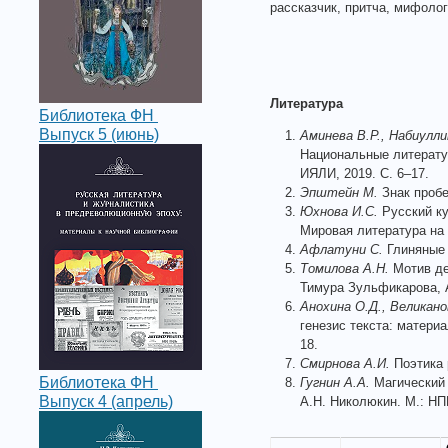
рассказчик, притча, мифолог
Литература
Библиотека ФН
Выпуск 5 (июнь)
Аминева В.Р., Набиулли
Национальные литератур
ИЯЛИ, 2019. С. 6–17.
Эпштейн М.
Знак пробе
Юхнова И.С.
Русский ку
Мировая литература на п
Афлатуни С.
Глиняные 
Томилова А.Н.
Мотив де
Тимура Зульфикарова, А
Анохина О.Д., Великано
генезис текста: матери
18.
Смирнова А.И.
Поэтика 
Библиотека ФН
Гугнин А.А.
Магический р
Выпуск 4 (апрель)
А.Н. Николюкин. М.: НП