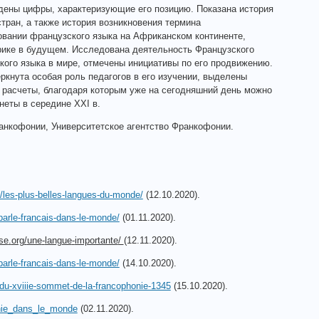
едены цифры, характеризующие его позицию. Показана история
ран, а также история возникновения термина
вании французского языка на Африканском континенте,
рике в будущем. Исследована деятельность Французского
ого языка в мире, отмечены инициативы по его продвижению.
ркнута особая роль педагогов в его изучении, выделены
 расчеты, благодаря которым уже на сегодняшний день можно
еты в середине XXI в.
нкофонии, Университетское агентство Франкофонии.
/les-plus-belles-langues-du-monde/
(12.10.2020).
-parle-francais-dans-le-monde/
(01.11.2020).
se
.
org
/
une
-
langue
-
importante
/
(12.11.2020).
-parle-francais-dans-le-monde/
(14.10.2020).
-du-xviiie-sommet-de-la-francophonie-1345
(15.10.2020).
onie_dans_le_monde
(02.11.2020).