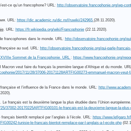
est-ce qu’un francophone? URL:
http://observatoire.francophonie.org/wp-co
ия. URL:
https://dic.academic.ru/dic.nsf/ruwiki/242965
(28.11.2020).
ie
. URL:
https://fr.wikipedia.org/wiki/Francophonie
(22.11.2020).
de francophones dans le monde. URL:
http://observatoire.francophonie.org/qu
 française au sud. URL:
http://observatoire.francophonie.org/qui-parle-francai
u XVIIIe Sommet de la Francophonie. URL
:
https://www.francophonie.org/repo
Macron veut faire du français la première langue d’Afrique et du monde. UR
ncophonie/2017/11/28/37006-20171128ARTFIG00273-emmanuel-macron-veut-fair
 française et l’influence de la France dans le monde. URL:
http://www.academie
.2020).
.
Le français est la deuxième langue la plus étudiée dans l’Union européenn
25/37002-20170225ARTFIG00101-le-francais-est-la-deuxieme-langue-la-plus-
e français bientôt remplacé par l’anglais à l’école. URL:
https://www.lefigaro.f
G00242-tunisie-le-francais-bientot-remplace-par-l-anglais-a-l-ecole.php
(02.1