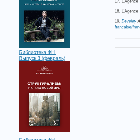
17.
L’Agence U
18. L’Agence 
19.
Develey
A
francaise/fra
Библиотека ФН
Выпуск 3 (февраль)