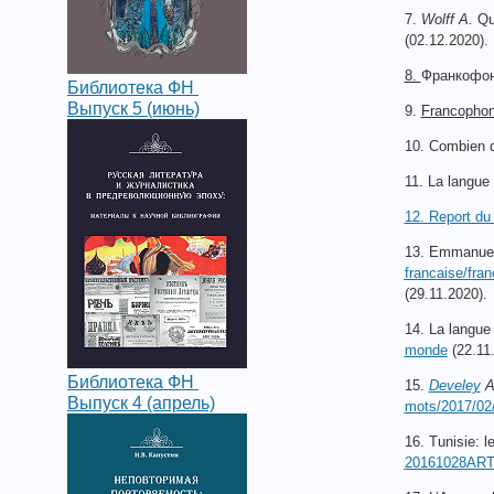
7.
Wolff А.
Qu’
(02.12.2020).
8.
Франкофон
Библиотека ФН
Выпуск 5 (июнь)
9.
Francophon
10. Combien 
11. La langue
12. Report d
13. Emmanuel 
francaise/fra
(29.11.2020).
14. La langue
monde
(22.11
Библиотека ФН
15.
Develey
A
Выпуск 4 (апрель)
mots/2017/02/
16. Tunisie: l
20161028ARTFI