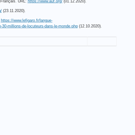
e Français. URL:
https://www.auf.org/
(01.12.2020).
/
(23.11.2020).
:
https://www.lefigaro.fr/langue-
30-millions-de-locuteurs-dans-le-monde.php
(12.10.2020).