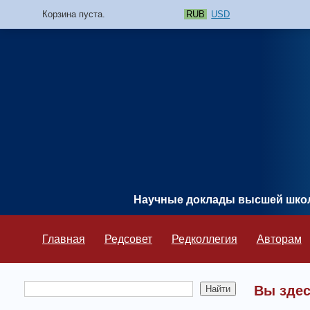
Корзина пуста.
RUB
USD
Научные доклады высшей шк
Главная
Редсовет
Редколлегия
Авторам
Вы зде