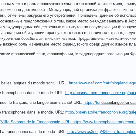
ваны место и роль французского языка в языковой картине мира, прив
овременная деятельность Международной организации франкоязычных ст
», отмечены ракурсы его употребления. Приведены данные об использо
основанные предположения о том, какое место он будет занимать в Аф
и международных общественных институтов по популяризации французск
 сведения об изучении французского языка в различных странах, подче
нкурентной борьбы с английским языком. Представлены математические
 важную роль и значимое место французского среди других языков план
лова:
французский язык, франкофония, Международная организация Фра
us belles langues du monde sont… URL:
https://www.ef.com/cafr/blog/language
e francophones dans le monde. URL:
http://observatoire.francophonie.org/qui
nde, le français, une langue bien vivante! URL:
https://fon
dationlanguefrancai
e francophones dans le monde. URL:
http://observatoire.francophonie.org/qui
 XVIIIe Sommet de la Francophonie. URL:
https://www.francophonie.org/report
La francophonie dans le monde. URL:
http://www.cs3r.org/4396-la_francoph