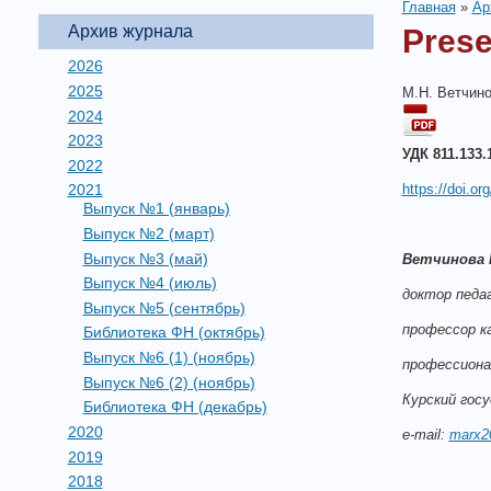
Главная
»
Ар
Архив журнала
Prese
2026
2025
М.Н. Ветчин
2024
2023
УДК 811.133.
2022
https://doi.o
2021
Выпуск №1 (январь)
Выпуск №2 (март)
Выпуск №3 (май)
Ветчинова 
Выпуск №4 (июль)
доктор педаг
Выпуск №5 (сентябрь)
профессор к
Библиотека ФН (октябрь)
Выпуск №6 (1) (ноябрь)
профессиона
Выпуск №6 (2) (ноябрь)
Курский гос
Библиотека ФН (декабрь)
2020
e-mail:
marx20
2019
2018