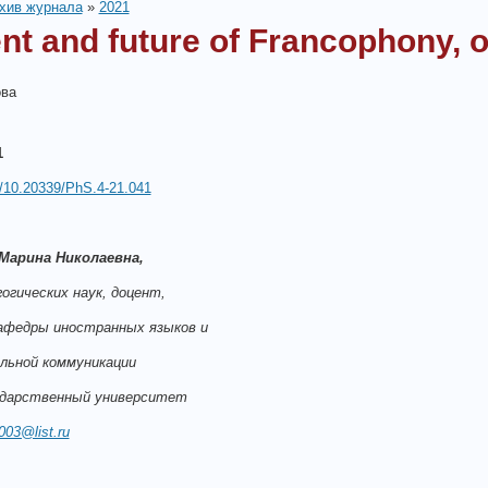
хив журнала
»
2021
nt and future of Francophony, o
ова
1
rg/10.20339/PhS.4-21.041
Марина Николаевна,
огических наук, доцент,
афедры иностранных языков и
льной коммуникации
ударственный университет
03@list.ru