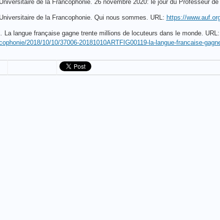
niversitaire de la Francophonie. 26 novembre 2020: le jour du Professeur d
Universitaire de la Francophonie. Qui nous sommes. URL:
https://www.auf.org
.
La langue française gagne trente millions de locuteurs dans le monde. URL
ncophonie/2018/10/10/37006-20181010ARTFIG00119-la-langue-francaise-gagne-