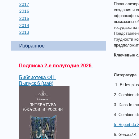
Проанализиро
2017
создания и с
2016
«франкофония
2015
высказаны об
2014
государства 
2013
Представлены
трудности ко
предположить
Избранное
Ключевые с
Подписка 2-е полугодие 2026
Литература
Библиотека ФН
Выпуск 6 (май)
1. Et les pl
2. Combien d
3. Dans le mo
4. Combien d
5. Report du
6.
Grinand A.