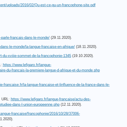
ntent/uploads/2016/02/Qu-est-ce-qu-un-francophone-site.pdf
i-parle-francais-dans-le-monde/
(29.11.2020).
s-dans-le-monde/la-langue-francaise-en-afrique/
(18.11.2020).
rt-du-xviiie-sommet-de-la-francophonie-1345
(19.10.2020).
L:
https://www.lefigaro.fr/langue-
e-du-francais-la-premiere-langue-d-afrique-et-du-monde.php
-francaise.fr/la-langue-francaise-et-linfluence-de-la-france-dans-le-
e. URL:
https://www.lefigaro.fr/langue-francaise/actu-des-
etudiee-dans-l-union-europeenne.php
(12.11.2020).
r/langue-francaise/francophonie/2016/10/28/37006-
1.2020).