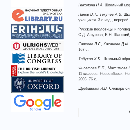
Николина Н.А.
Школьный морф
Панов В.Т., Текучёв А.В.
Шко
учащихся. 3-е изд., перераб.
Русские пословицы и поговор
С.Д. Ашурова, В.Н. Шанский,
Саяхова Л.Г., Хасанова Д.М.
167 с.
Табухов Х.К.
Школьный обратн
Филатова Е.П., Максимова Н
11 классов. Новосибирск: Но
2005. 76 с.
Щербашина И.В.
Словарь син