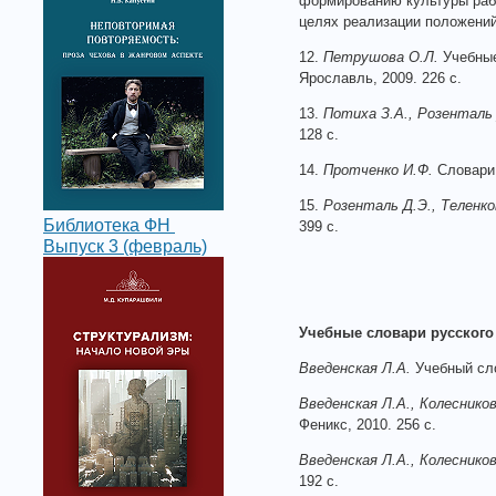
формированию культуры раб
целях реализации положени
12.
Петрушова О.Л.
Учебные
Ярославль, 2009. 226 с.
13.
Потиха З.А., Розенталь 
128 с.
14.
Протченко И.Ф.
Словари 
15.
Розенталь Д.Э., Теленко
Библиотека ФН
399 с.
Выпуск 3 (февраль)
Учебные словари русского
Введенская Л.А.
Учебный слов
Введенская Л.А., Колесников
Феникс, 2010. 256 с.
Введенская Л.А., Колесников
192 с.