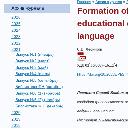
Главная
»
Архив журнала
»
Архив журнала
Formation of
2026
educational 
2025
2024
language
2023
2022
С.В. Лесников
2021
Выпуск №1 (январь)
Выпуск №2 (март)
УДК 81`33(038)=161.1`4
Выпуск №3 (май)
Выпуск №4 (июль)
https://doi.org/10.20339/PhS.4
Выпуск №5 (сентябрь)
Библиотека ФН (октябрь)
Лесников Сергей Владими
Выпуск №6 (1) (ноябрь)
Выпуск №6 (2) (ноябрь)
кандидат филологических на
Библиотека ФН (декабрь)
ведущий специалист
2020
2019
Институт лингвистических
2018