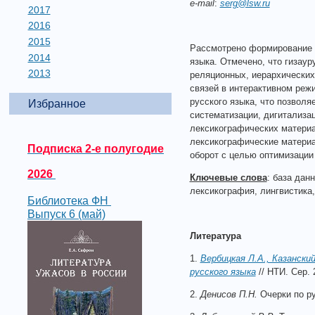
e
-
mail
:
serg@lsw.ru
2017
2016
2015
Рассмотрено формирование г
2014
языка. Отмечено, что гизау
2013
реляционных, иерархических
связей в интерактивном ре
русского языка, что позвол
Избранное
систематизации, дигитализац
лексикографических материа
лексикографические материа
Подписка 2-е полугодие
оборот с целью оптимизации
2026
Ключевые слова
: база дан
лексикография, лингвистика,
Библиотека ФН
Выпуск 6 (май)
Литература
1.
Вербицкая Л.А., Казански
русского языка
// НТИ. Сер.
2.
Денисов П.Н.
Очерки по ру