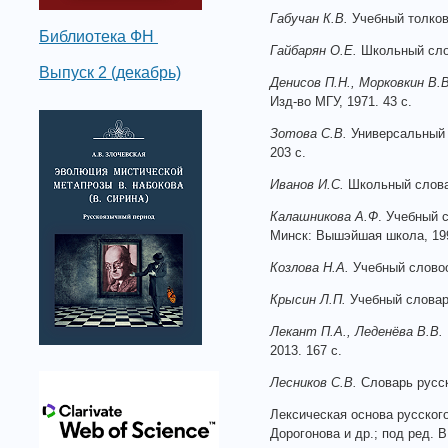
Габучан К.В.
Учебный толковы
Библиотека ФН
Гайбарян О.Е.
Школьный слова
Выпуск 2 (декабрь)
Денисов П.Н., Морковкин В.В
Изд-во МГУ, 1971. 43 с.
Зотова С.В.
Универсальный с
203 с.
Иванов И.С.
Школьный словар
Калашникова А.Ф
. Учебный 
Минск: Вышэйшая школа, 199
Козлова Н.А.
Учебный словооб
Крысин Л.П.
Учебный словарь
Лекант П.А., Леденёва В.В.
2013. 167 с.
Лесников С.В.
Словарь русски
Лексическая основа русского
Дорогонова и др.; под ред. В