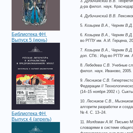
3.
Дубичинский В.В.
Теоретич
д-ра филол. наук. Краснодар
4.
Дубичинский В.В.
Лексиког
5.
Козырев В.А., Черняк В.Д.
Библиотека ФН
6.
Козырев В.А., Черняк В.Д.
Выпуск 5 (июнь)
во РГПУ им. А.И. Герцена, 20
7.
Козырев В.А., Черняк В.Д.
доп. СПб.: Изд-во РГПУ им. А
8.
Лебедева С.В.
Учебные сло
филол. наук. Иваново, 2005.
9.
Лесников С.В.
Гипертексто
Федерации // Технологическо
(14–15 ноября 2002 г.). Сыкт
10.
Лесников С.В., Мызников
алгоритм разработки и создан
№ 4. С. 13–24.
Библиотека ФН
Выпуск 4 (апрель)
11.
Молдован А.М.
Письмо Ми
словарями в системе общего