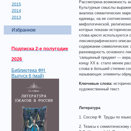
Рассмотрена возможность ан
2015
Культурные смыслы выражен
2014
анализа семантических марк
2013
единицы, на ее соотнесенно
мифологической, религиозн
Избранное
которых показан историческ
слова
крест
используются 
лексикографического описа
содержании символических з
Подписка 2-е полугодие
разновидность основного ле
‘священный предмет — вера, 
2026
концу XX в. стало менее ра
слова в большей степени со
Библиотека ФН
называющих элементы обряда
Выпуск 6 (май)
Ключевые слова:
историчес
художественный текст.
Литература
1. Соссюр Ф. Труды по языко
2. Тезисы к семиотическому 