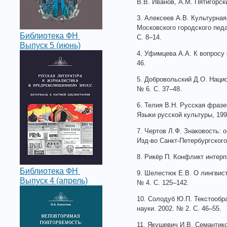
В.В. Иванов, А.М. Пятигорск
3. Алексеев А.В. Культурная
Московского городского педа
Библиотека ФН
С. 8–14.
Выпуск 5 (июнь)
4. Уфимцева А.А. К вопросу 
46.
5. Добровольский Д.О. Нацио
№ 6. С. 37–48.
6. Телия В.Н. Русская фразе
Языки русской культуры, 1996
7. Чертов Л.Ф. Знаковость: 
Изд-во Санкт-Петербургского 
8. Рикёр П. Конфликт интерп
Библиотека ФН
9. Шелестюк Е.В. О лингвист
Выпуск 4 (апрель)
№ 4. С. 125–142.
10. Солодуб Ю.П. Текстообр
науки. 2002. № 2. С. 46–55.
11. Якушевич И.В. Семантик