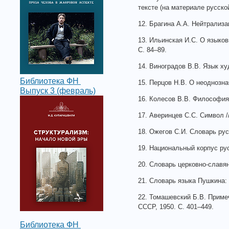
тексте (на материале русской
12. Брагина А.А. Нейтрализа
13. Ильинская И.С. О языков
С. 84–89.
14. Виноградов В.В. Язык ху
Библиотека ФН
15. Перцов Н.В. О неоднозна
Выпуск 3 (февраль)
16. Колесов В.В. Философия 
17. Аверинцев С.С. Символ //
18. Ожегов С.И. Словарь русс
19. Национальный корпус ру
20. Словарь церковно-славянс
21. Словарь языка Пушкина: в 
22. Томашевский Б.В. Примеч
СССР, 1950. С. 401–449.
Библиотека ФН