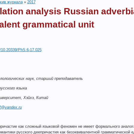
хив журнала
»
2017
lation analysis Russian adverbia
alent grammatical unit
rg/10.20339/PhS.6-17.025
лологических наук, старший преподаватель
усского языка
ниверситет, Хэйхэ, Китай
52@yandex.ru
ричастие как сложный языковой феномен не имеет формального аналога
мантики русского деепричастия как безэквивалентной грамматической е