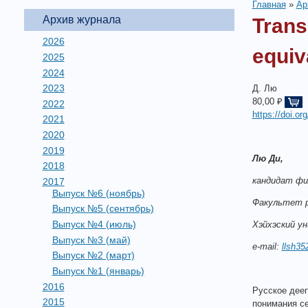
Главная
»
Ар
Архив журнала
Trans
2026
equiv
2025
2024
2023
Д. Лю
80,00 ₽
2022
https://doi.o
2021
2020
2019
Лю Ди,
2018
кандидат фи
2017
Выпуск №6 (ноябрь)
Факультет р
Выпуск №5 (сентябрь)
Выпуск №4 (июль)
Хэйхэский у
Выпуск №3 (май)
e-mail:
llsh3
Выпуск №2 (март)
Выпуск №1 (январь)
2016
Русское дееп
2015
понимания се