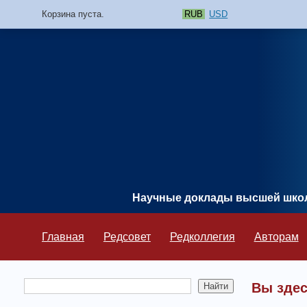
Корзина пуста.
RUB
USD
Научные доклады высшей шк
Главная
Редсовет
Редколлегия
Авторам
Вы зде