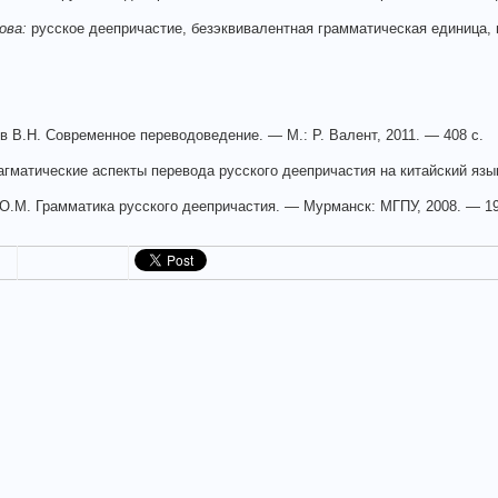
ова:
русское деепричастие, безэквивалентная грамматическая единица, 
в В.Н. Современное переводоведение. — М.: Р. Валент, 2011. — 408 с.
агматические аспекты перевода русского деепричастия на китайский язык
О.М. Грамматика русского деепричастия. — Мурманск: МГПУ, 2008. — 19