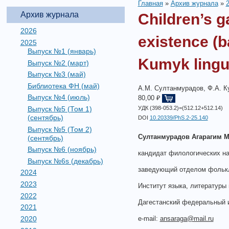
Главная
»
Архив журнала
»
Архив журнала
Children’s g
2026
existence (b
2025
Выпуск №1 (январь)
Kumyk lingui
Выпуск №2 (март)
Выпуск №3 (май)
Библиотека ФН (май)
А.М. Султанмурадов, Ф.А. К
Выпуск №4 (июль)
80,00 ₽
Выпуск №5 (Том 1)
УДК (398-053.2)=(512.12+512.14)
(сентябрь)
DOI
10.20339/PhS.2-25.140
Выпуск №5 (Том 2)
Султанмурадов Агарагим М
(сентябрь)
Выпуск №6 (ноябрь)
кандидат филологических на
Выпуск №6s (декабрь)
заведующий отделом фольк
2024
2023
Институт языка, литературы 
2022
Дагестанский федеральный 
2021
2020
e-mail:
ansaraga@mail.ru