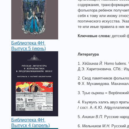
содержания, трансформация 
фольклора ребенок получае
себя к тому или иному этнос
поэтического искусства. Ука
те или иные правила в них 
Ключевые слова:
детский ф
Библиотека ФН
Выпуск 5 (июнь)
Литература
1.
Хёйзинга Й
. Homo ludens.
Д.Э. Харитоновича. СПб.: Из
2. Свод памятников фольклора
Ф.Х. Мухамедова. Махачкала:
3. Туье оьркеш = Верблюжий г
4. Къумукъ халкъ авуз ярат
/ сост. А.-К.Ю. Абдуллатипов
5.
Аникин
В.П.
Русские народ
Библиотека ФН
Выпуск 4 (апрель)
6.
Мельников
М.Н.
Русский д