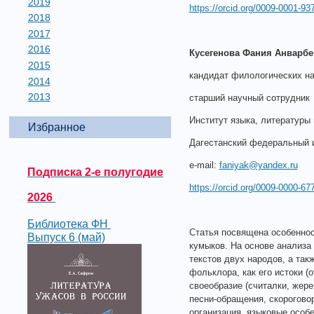
2019
https://orcid.org/0009-0001-9
2018
2017
2016
Кусегенова Фания Анварбе
2015
кандидат филологических на
2014
2013
старший научный сотрудник
Институт языка, литературы 
Избранное
Дагестанский федеральный 
e-mail:
faniyak@yandex.ru
Подписка 2-е полугодие
https://orcid.org/0009-0000-67
2026
Библиотека ФН
Статья посвящена особеннос
Выпуск 6 (май)
кумыков. На основе анализа
текстов двух народов, а так
фольклора, как его истоки (
своеобразие (считалки, жере
песни-обращения, скорогово
организация, языковые особ