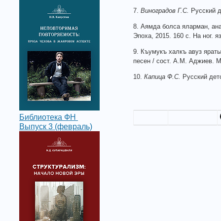
7.
Виноградов
Г.С.
Русский де
8. Аямда болса яларман, ана
Эпоха, 2015. 160 с. На ног. яз
9. Къумукъ халкъ авуз яраты
песен / сост. А.М. Аджиев. М
10.
Капица
Ф.С.
Русский детс
Библиотека ФН
Выпуск 3 (февраль)