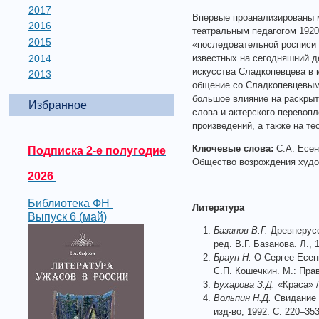
2017
Впервые проанализированы м
2016
театральным педагогом 1920-
2015
«последовательной росписи з
2014
известных на сегодняшний д
искусства Сладкопевцева в 
2013
общение со Сладкопевцевым
большое влияние на раскрыт
Избранное
слова и актерского перевоп
произведений, а также на те
Ключевые слова:
С.А. Есен
Подписка 2-е полугодие
Общество возрождения худо
2026
Библиотека ФН
Литература
Выпуск 6 (май)
Базанов В.Г.
Древнерусс
ред. В.Г. Базанова. Л., 
Браун Н.
О Сергее Есени
С.П. Кошечкин. М.: Прав
Бухарова З.Д.
«Краса» /
Вольпин Н.Д.
Свидание с
изд-во, 1992. С. 220–353