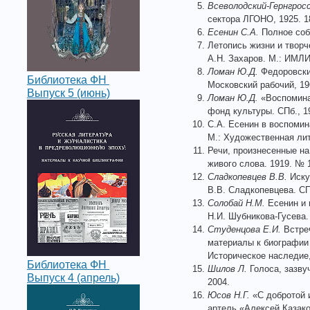
Всеволодский-Гернгросс
сектора ЛГОНО, 1925. 1
Есенин С.А.
Полное собр
Летопись жизни и творчес
А.Н. Захаров. М.: ИМЛИ 
Ломан Ю.Д.
Федоровский
Библиотека ФН
Московский рабочий, 19
Выпуск 5 (июнь)
Ломан Ю.Д.
«Воспоминан
фонд культуры. СПб., 19
С.А. Есенин в воспоминан
М.: Художественная литер
Речи, произнесенные на
живого слова. 1919. № 1
Сладкопевцев В.В.
Иску
В.В. Сладкопевцева. СПб
Солобай Н.М.
Есенин и и
Н.И. Шубникова-Гусева.
Студенцова Е.И.
Встреч
материалы к биографии /
Историческое наследие,
Библиотека ФН
Шилов Л.
Голоса, зазву
Выпуск 4 (апрель)
2004.
Юсов Н.Г.
«С добротой 
артель «Алексей Казако