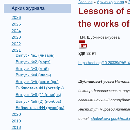
Главная
»
Архив журнала
»
Архив журнала
Lessons of s
2026
the works of
2025
2024
2023
Н.И. Шубникова-Гусева
2022
2021
УДК 82-94
Выпуск №1 (январь)
Выпуск №2 (март)
https://doi.org/10.20339/PhS.4
Выпуск №3 (май)
Выпуск №4 (июль)
Выпуск №5 (сентябрь)
Шубникова
-
Гусева
Наталь
Библиотека ФН (октябрь)
доктор филологических наук
Выпуск №6 (1) (ноябрь)
главный научный сотрудник
Выпуск №6 (2) (ноябрь)
Библиотека ФН (декабрь)
Институт мировой литерат
2020
e-mail:
shubnikova-gus@mail.
2019
2018