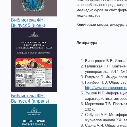
и невербального представл
медиадискурса за счет фор
медиатекстов.
Библиотека ФН
Ключевые слова
: дискурс,
Выпуск 5 (июнь)
Литература
Виноградов В.В. Итоги 
Галинская Т.Н. Контент-
университета. 2014. № 1
Галумов Э. Имидж проти
Гринберг Т.Э. Образ ст
http://www.mediascope.r
Зубков И.Г. Информаци
Библиотека ФН
характеристики: автореф
Выпуск 4 (апрель)
Маркелова Т.В. Прагмат
132 с.
Сабунин А.Е. Метафори
журналов начала XXI век
Сарна А.Я. Образ и мед