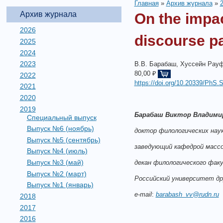
Главная
»
Архив журнала
»
Архив журнала
On the impact
2026
discourse p
2025
2024
2023
В.В. Барабаш, Хуссейн Рау
80,00 ₽
2022
https://doi.org/10.20339/PhS.
2021
2020
2019
Барабаш Виктор Владими
Специальный выпуск
Выпуск №6 (ноябрь)
доктор филологических нау
Выпуск №5 (сентябрь)
заведующий кафедрой массо
Выпуск №4 (июль)
Выпуск №3 (май)
декан филологического фак
Выпуск №2 (март)
Российский университет др
Выпуск №1 (январь)
e
-
mail
:
barabash_vv@rudn.ru
2018
2017
2016