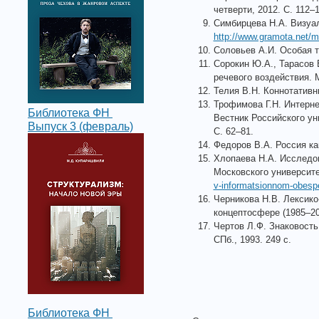
четверти, 2012. С. 112–1
Симбирцева Н.А. Визуал
http://www.gramota.net/ma
Соловьев А.И. Особая т
Сорокин Ю.А., Тарасов 
речевого воздействия. 
Телия В.Н. Коннотативн
Трофимова Г.Н. Интерне
Библиотека ФН
Вестник Российского ун
Выпуск 3 (февраль)
С. 62–81.
Федоров В.А. Россия как
Хлопаева Н.А. Исследов
Московского университе
v-informatsionnom-obespe
Черникова Н.В. Лексико
концептосфере (1985–20
Чертов Л.Ф. Знаковость
СПб., 1993. 249 с.
Библиотека ФН