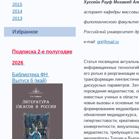
Хуссейн Рауф Мохамед Ал
2015
2014
аспирант кафедры массовы
2013
филологического факульте
Избранное
Российский университет др
e
-
mail
:
gnt@mail.ru
Подписка 2-е полугодие
Статья посвящена актуальн
2026
информационных технологий.
его ролью в реорганизации 
Библиотека ФН
трансформации лингвистичес
Выпуск 6 (май)
дискурсных параметров. Зат
порождения медиатекстов, о
известных ученых в области
новые вызовы и основные те
формированием медиаобразо
обновления медиадискурса, 
гипертекстовости, креативно
конвергентности, визуализац
медиатекста, требующего п
медиаобразы Турции и Вьетн