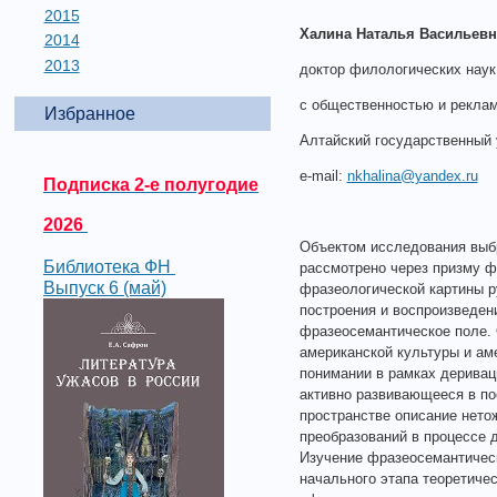
2015
Халина Наталья Васильевн
2014
2013
доктор филологических наук
с общественностью и рекла
Избранное
Алтайский государственный 
e-mail:
nkhalina@yandex.ru
Подписка 2-е полугодие
2026
Объектом исследования выбр
Библиотека ФН
рассмотрено через призму ф
Выпуск 6 (май)
фразеологической картины р
построения и воспроизведен
фразеосемантическое поле. 
американской культуры и ам
понимании в рамках дерива
активно развивающееся в по
пространстве описание нето
преобразований в процессе 
Изучение фразеосемантическ
начального этапа теоретиче