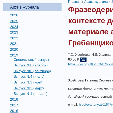
Главная
»
Архив журнала
»
Архив журнала
Фразеодери
2026
контексте 
2025
2024
материале 
2023
2022
Гребенщико
2021
2020
Т.С. Хребтова, Н.В. Халина
2019
Специальный выпуск
80,00 ₽
https://doi.org/10.20339/PhS.4
Выпуск №6 (ноябрь)
Выпуск №5 (сентябрь)
Выпуск №4 (июль)
Хребтова Татьяна Сергеев
Выпуск №3 (май)
Выпуск №2 (март)
кандидат филологических на
Выпуск №1 (январь)
Алтайский государственный 
2018
e-mail:
hrebtova.tanya2016@y
2017
2016