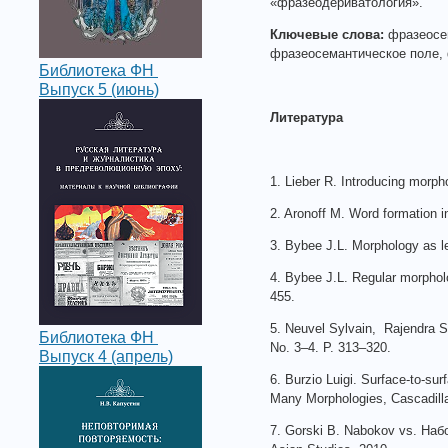
«фразеодериватология».
Ключевые слова:
фразеосем
фразеосемантическое поле, 
Библиотека ФН
Выпуск 5 (июнь)
Литература
1. Lieber R. Introducing morp
2. Aronoff М. Word formation 
3. Bybee J.L. Morphology as l
4. Bybee J.L. Regular morpholo
455.
5. Neuvel Sylvain, Rajendra Si
Библиотека ФН
No. 3–4. P. 313–320.
Выпуск 4 (апрель)
6. Burzio Luigi. Surface-to-sur
Many Morphologies, Cascadilla
7. Gorski B. Nabokov vs. Набоко