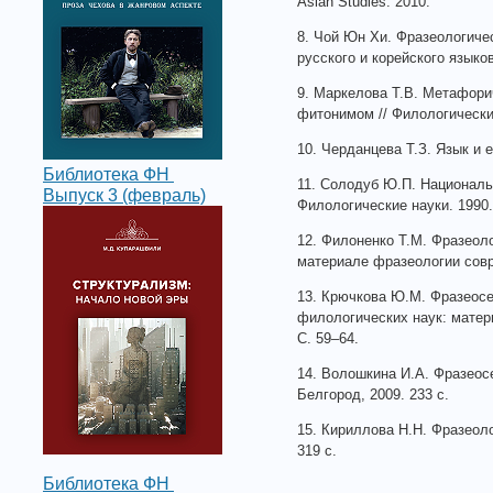
Asian Studies. 2010.
8. Чой Юн Хи. Фразеологиче
русского и корейского языков
9. Маркелова Т.В. Метафори
фитонимом // Филологические
10. Черданцева Т.З. Язык и е
Библиотека ФН
11. Солодуб Ю.П. Националь
Выпуск 3 (февраль)
Филологические науки. 1990.
12. Филоненко Т.М. Фразеоло
материале фразеологии совре
13. Крючкова Ю.М. Фразеосе
филологических наук: матери
С. 59–64.
14. Волошкина И.А. Фразеос
Белгород, 2009. 233 с.
15. Кириллова Н.Н. Фразеоло
319 с.
Библиотека ФН